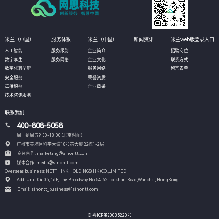
米兰（中国）
服务体系
米兰（中国）
新闻资讯
米兰web版登录入口
人工智能
服务级别
企业简介
招聘岗位
数字孪生
服务网络
企业文化
联系方式
数字化转型解
服务网络
留言表单
安全服务
荣誉资质
运维服务
企业风采
技术咨询服务
联系我们
400-808-5058
周一到周五9:30-18:00 (北京时间）
广州市黄埔区科学大道18号芯大厦B2栋1-2层
商务合作: marketing@sinontt.com
媒体合作: media@sinontt.com
Overseas business: NETTHINK HOLDINGS(HK)CO.,LIMITED
Add: Unit 04-05, 16F, The Broadway No.54-62 Lockhart Road,
Wanchai, HongKong
Email: sinontt_business@sinontt.com
© 粤ICP备20035220号