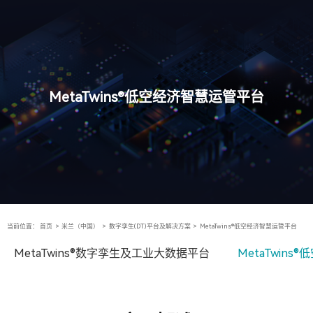
MetaTwins®低空经济智慧运管平台
当前位置：
首页
>
米兰（中国）
>
数字孪生(DT)平台及解决方案
>
MetaTwins®低空经济智慧运管平台
MetaTwins®数字孪生及工业大数据平台
MetaTwin