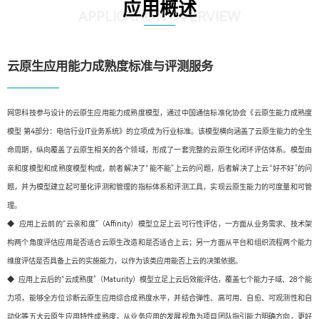
应用概述
APPLICATION OVERVIEW
云原生应用能力成熟度标准与评测服务
网思科技参与设计的云原生应用能力成熟度模型，通过中国通信标准化协会《云原生能力成熟度
模型 第4部分：电信行业IT业务系统》的立项成为行业标准。该模型横向涵盖了云原生能力的全生
命周期，纵向覆盖了云原生相关的各个领域，形成了一套完整的云原生化闭环评估体系。模型由
亲和度模型和成熟度模型构成，前者解决了“能不能”上云的问题，后者解决了上云“好不好”的问
题，并为模型建立起可量化评测和管理的指标体系和评测工具，实现云原生能力的可度量和可管
理。
◆ 应用上云前的“云亲和度”（Affinity）模型立足上云可行性评估，一方面从业务需求、技术架
构两个角度评估应用是否适合云原生改造和是否适合上云；另一方面从平台和组织流程两个能力
维度评估是否具备上云的实施能力，以作为该类应用能否上云的决策依据。
◆ 应用上云后的“云成熟度”（Maturity）模型立足上云后效能评估，覆盖七个能力子域、28个能
力项，能够全方位诊断云原生应用综合成熟度水平，并结合弹性、高可用、自愈、可观测性和自
动化等五大云原生应用特性成熟度，从业务应用的发展视角为项目团队指引能力明确方向，更好