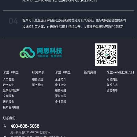
04
客户可以更全面了解自身业务系统的优劣势和风险点，更好地制定合理的架构
设计和对策方案，在云原生程度上持续提升，提高业务系统的可靠性和稳定
性。
米兰（中国）
服务体系
米兰（中国）
新闻资讯
米兰web版登录入口
人工智能
服务级别
企业简介
招聘岗位
数字孪生
服务网络
企业文化
联系方式
数字化转型解
服务网络
留言表单
安全服务
荣誉资质
运维服务
企业风采
技术咨询服务
联系我们
400-808-5058
周一到周五9:30-18:00 (北京时间）