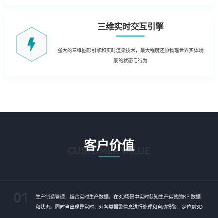
三维实时交互引擎
强大的三维图形引擎和实时渲染技术，最大程度还原物理世界实体场
景的状态与行为
客户价值
CUSTOMER VALUE
01
生产制造管理：结合实时生产数据，在3D场景中实时获知生产运营的KPI数据
和状态。同时当出现异常时，对各类报警信息进行处理和自动报警，定位到3D
场景，及时获知运行风险，通过3D动态方式进行故障处理和远程干预。