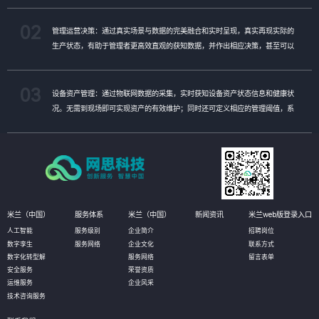
02
管理运营决策：通过真实场景与数据的完美融合和实时呈现，真实再现实际的
生产状态，有助于管理者更高效直观的获知数据，并作出相应决策，甚至可以
对决策进行模拟推演，以达到最优化决策的目的。
03
设备资产管理：通过物联网数据的采集，实时获知设备资产状态信息和健康状
况。无需到现场即可实现资产的有效维护；同时还可定义相应的管理阈值，系
统自动预警，对设备进行预测性维护，选择性保养和更换，大幅降低设备资产
维护成本。
米兰（中国）
服务体系
米兰（中国）
新闻资讯
米兰web版登录入口
人工智能
服务级别
企业简介
招聘岗位
数字孪生
服务网络
企业文化
联系方式
数字化转型解
服务网络
留言表单
安全服务
荣誉资质
运维服务
企业风采
技术咨询服务