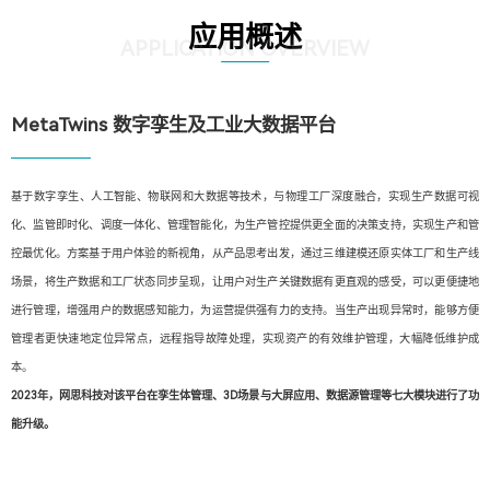
应用概述
APPLICATION OVERVIEW
MetaTwins 数字孪生及工业大数据平台
基于数字孪生、人工智能、物联网和大数据等技术，与物理工厂深度融合，实现生产数据可视
化、监管即时化、调度一体化、管理智能化，为生产管控提供更全面的决策支持，实现生产和管
控最优化。方案基于用户体验的新视角，从产品思考出发，通过三维建模还原实体工厂和生产线
场景，将生产数据和工厂状态同步呈现，让用户对生产关键数据有更直观的感受，可以更便捷地
进行管理，增强用户的数据感知能力，为运营提供强有力的支持。当生产出现异常时，能够方便
管理者更快速地定位异常点，远程指导故障处理，实现资产的有效维护管理，大幅降低维护成
本。
2023年，网思科技对该平台在孪生体管理、3D场景与大屏应用、数据源管理等七大模块进行了功
能升级。