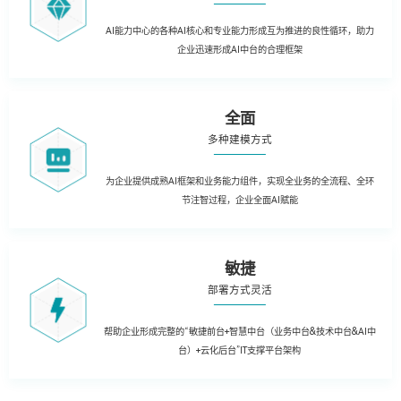
AI能力中心的各种AI核心和专业能力形成互为推进的良性循环，助力
企业迅速形成AI中台的合理框架
全面
多种建模方式
为企业提供成熟AI框架和业务能力组件，实现全业务的全流程、全环
节注智过程，企业全面AI赋能
敏捷
部署方式灵活
帮助企业形成完整的“敏捷前台+智慧中台（业务中台&技术中台&AI中
台）+云化后台”IT支撑平台架构