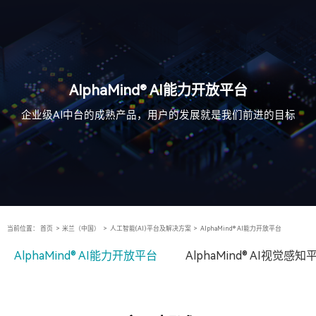
AlphaMind® AI能力开放平台
企业级AI中台的成熟产品，用户的发展就是我们前进的目标
当前位置：
首页
>
米兰（中国）
>
人工智能(AI)平台及解决方案
>
AlphaMind® AI能力开放平台
AlphaMind® AI能力开放平台
AlphaMind® AI视觉感知